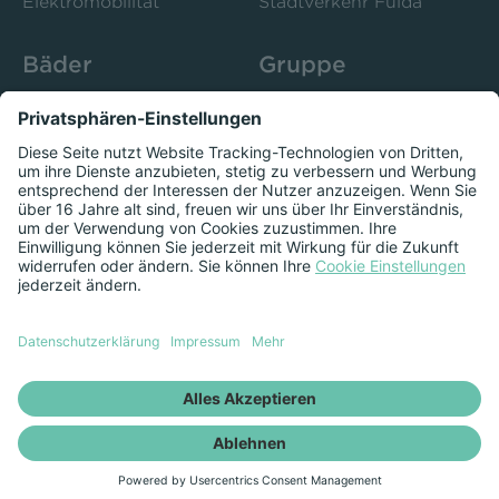
Elektromobilität
Stadtverkehr Fulda
Bäder
Gruppe
Sportbad Ziehers
Unternehmen
Freibad Rosenau
Bistro 52
Stadtbad Esperanto
Presse
Kurse
Herzschlag
Datenschutzeinstellungen anzeigen
Impressum
Datenschutz
Newsletter
Vertrag kündigen
Vertrag widerrufen
© RhönEnergie Gruppe