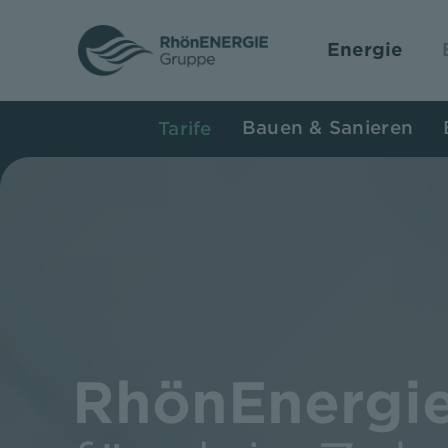
Zum
Inhalt
Energie
springen
Bauen & Sanieren
Tarife
RhönEnergi