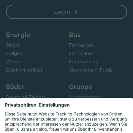
Login
Energie
Bus
Strom
Fahrkarten
Erdgas
Fahrpläne
Wärme
Fundsachen
Elektromobilität
Stadtverkehr Fulda
Bäder
Gruppe
Sportbad Ziehers
Unternehmen
Freibad Rosenau
Bistro 52
Stadtbad Esperanto
Presse
Kurse
Herzschlag