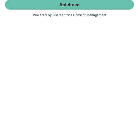
Welche Steckdose benötige ich
für den Betrieb einer Balkon-
Solaranlage?
Ist mein Stromzähler für den
Betrieb einer Balkon-
Solaranlage geeignet?
Kann ich eine Balkon-
Solaranlage parallel zu meiner
Auf-Dach-Anlage betreiben?
Energiewende