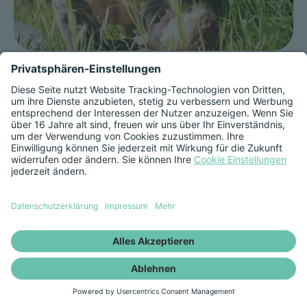
Wir sind die Energie aus
dem Herzen Deutschlands.
Für alle. Für morgen.
Die Region Fulda ist der nachhaltige,
energetische Zukunftsraum im Herzen
Deutschlands. Tief verwurzelt in unserer
Region lieben und leben wir ihre
authentischen Werte und lebendigen
Strukturen. Wir übernehmen
Verantwortung und leisten damit einen
wichtigen Beitrag zur Gestaltung und
Entwicklung unserer Region. Als
RhönEnergie Gruppe versorgen wir unsere