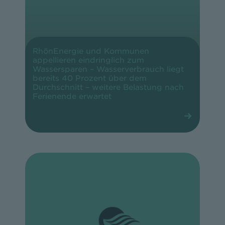
RhönEnergie und Kommunen
appellieren eindringlich zum
Wassersparen – Wasserverbrauch liegt
bereits 40 Prozent über dem
Durchschnitt – weitere Belastung nach
Ferienende erwartet