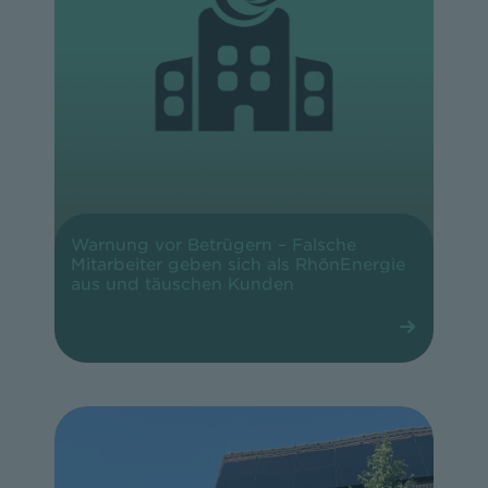
Warnung vor Betrügern – Falsche
Mitarbeiter geben sich als RhönEnergie
aus und täuschen Kunden