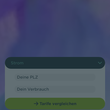
Tarifrechner - Auswahl
Strom
Deine PLZ
Dein Verbrauch
Verbrauch NT
Tarife vergleichen