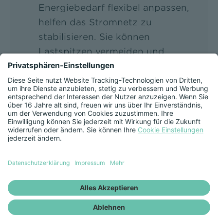
Energiebedarf flexibel anpassen,
helfen das Stromnetz zu
stabilisieren. Sie können
Lastspitzen vermeiden und
Erzeugungsspitzen verringern.
Berücksichtigung von
Preisschwankungen:
Dynamische
Tarife richten sich nach den
Marktpreisen, die sich ändern
können. Wenn der Strompreis auf
dem Markt sinkt, zahlen
Verbraucher weniger für ihren
Strom.
Individuelle Steuerung: