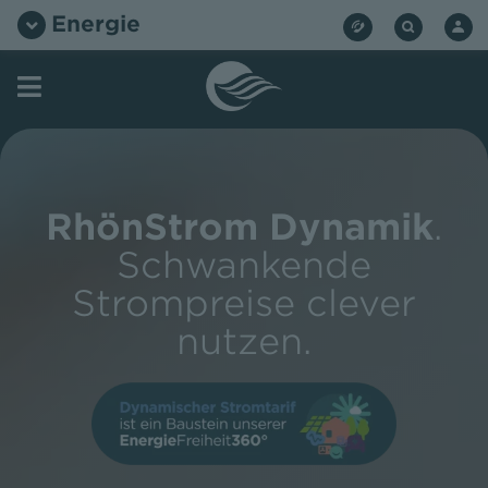
Zum
Energie
Inhalt
springen
RhönStrom Dynamik
.
Schwankende
Strompreise clever
nutzen.