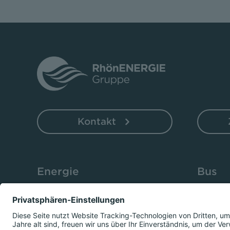
Kontakt
Energie
Bus
Strom
Fahrkar
Erdgas
Fahrplä
Wärme
Fundsa