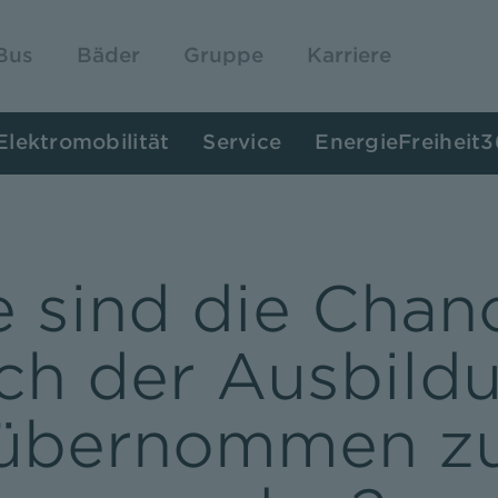
Bus
Bäder
Gruppe
Karriere
Elektromobilität
Service
EnergieFreiheit
 sind die Chan
ch der Ausbild
übernommen z