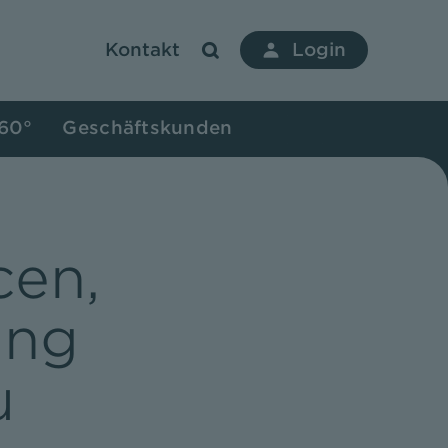
Kontakt
Login
360°
Geschäftskunden
cen,
ung
u