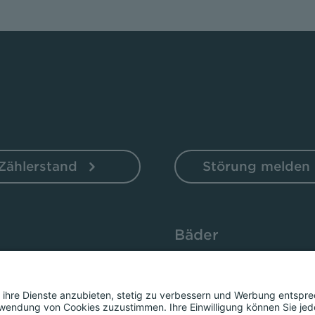
Zählerstand
Störung melden
Bäder
ten
Sportbad Ziehers
ne
Freibad Rosenau
chen
Stadtbad Esperanto