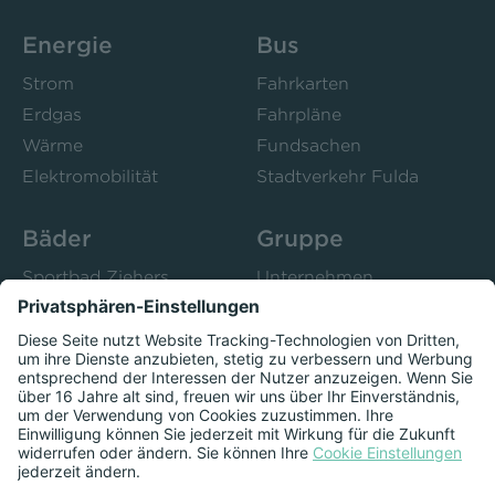
Energie
Bus
Strom
Fahrkarten
Erdgas
Fahrpläne
Wärme
Fundsachen
Elektromobilität
Stadtverkehr Fulda
Bäder
Gruppe
Sportbad Ziehers
Unternehmen
Freibad Rosenau
Bistro 52
Stadtbad Esperanto
Presse
Kurse
Herzschlag
Datenschutzeinstellungen anzeigen