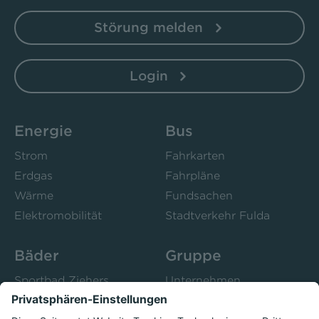
Störung melden
Login
Energie
Bus
Strom
Fahrkarten
Erdgas
Fahrpläne
Wärme
Fundsachen
Elektromobilität
Stadtverkehr Fulda
Bäder
Gruppe
Sportbad Ziehers
Unternehmen
Freibad Rosenau
Bistro 52