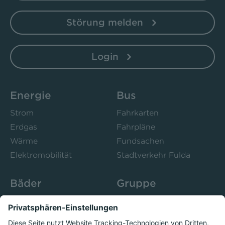
Störung melden
Login
Energie
Bus
Strom
Fahrkarten
Erdgas
Fahrpläne
Wärme
Fundsachen
Elektromobilität
Stadtverkehr Fulda
Bäder
Gruppe
Sportbad Ziehers
Unternehmen
Freibad Rosenau
Bistro 52