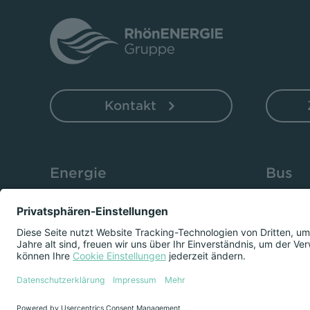
Kontakt
Energie
Bus
Strom
Fahrkar
Erdgas
Fahrplä
Wärme
Fundsa
Elektromobilität
Stadtve
Impressum
Datenschutz
Newslett