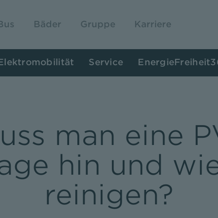
Bus
Bäder
Gruppe
Karriere
Elektromobilität
Service
EnergieFreiheit
uss man eine P
age hin und wi
reinigen?