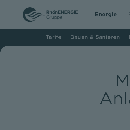
Zum
Inhalt
Energie
springen
Tarife
Bauen & Sanieren
M
Anl