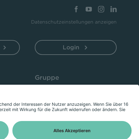
Datenschutzeinstellungen anzeigen
Login
Gruppe
Unternehmen
Bistro 52
Presse
Herzschlag
© RhönEnergie Gruppe