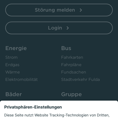
Störung melden
Login
Energie
Bus
Strom
Fahrkarten
Erdgas
Fahrpläne
Wärme
Fundsachen
Elektromobilität
Stadtverkehr Fulda
Bäder
Gruppe
Sportbad Ziehers
Unternehmen
Freibad Rosenau
Bistro 52