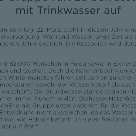
mit Trinkwasser auf
m Sonntag, 22. März, steht in diesem Jahr er
erversorgung. Während Wasser lange Zeit als se
ngenen Jahre deutlich: Die Ressource wird du
nd 82.000 Menschen in Fulda sowie in Eichenze
nnen und Quellen. Doch die Rahmenbedingungen
n Wintermonaten führen seit Jahren zu einer
Temperaturen sowohl der Wasserbedarf als auch
ch verschärft: Die Grundwasserstände bleiben ni
mer immer früher“, erklärt OsthessenNetz-Gesc
 RhönEnergie Gruppe unter anderem für die Was
Entwicklung nicht ausgleichen, da das Wasser m
dringe, wie Hahner betont: „In vielen Regionen
gar auf Rot.“