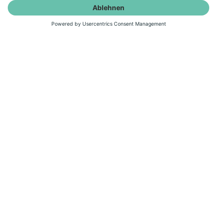
Netzzugang Erdgas
Für den Netzzugang der Netze und
Anlagen der RhönEnergie Osthessen
GmbH sind entsprechende
Netznutzungsentgelte zu entrichten.
Preisblatt 2026
Preisblatt 2025
Preisblatt 2024
Preisblatt 2023
Preisblatt 2022