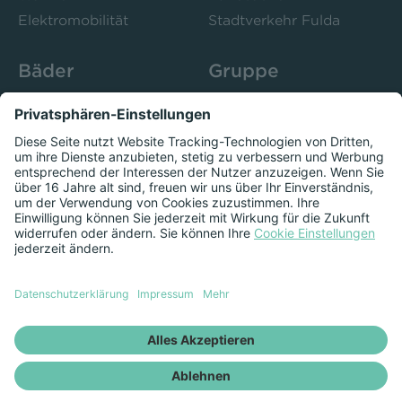
Elektromobilität
Stadtverkehr Fulda
Bäder
Gruppe
Sportbad Ziehers
Unternehmen
Freibad Rosenau
Bistro 52
Stadtbad Esperanto
Presse
Kurse
Herzschlag
Datenschutzeinstellungen anzeigen
Impressum
Datenschutz
Newsletter
Vertrag kündigen
Vertrag widerrufen