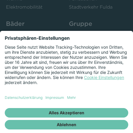
Elektromobilität
Stadtverkehr Fulda
Bäder
Gruppe
Sportbad Ziehers
Unternehmen
Freibad Rosenau
Bistro 52
Stadtbad Esperanto
Presse
Kurse
Herzschlag
Datenschutzeinstellungen anzeigen
Impressum
Datenschutz
Newsletter
Vertrag kündigen
Vertrag widerrufen