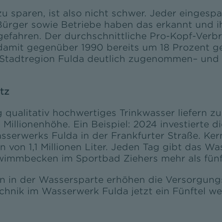
 zu sparen, ist also nicht schwer. Jeder einges
Bürger sowie Betriebe haben das erkannt und 
efahren. Der durchschnittliche Pro-Kopf-Verb
 damit gegenüber 1990 bereits um 18 Prozent gef
 Stadtregion Fulda deutlich zugenommen– und 
tz
 qualitativ hochwertiges Trinkwasser liefern z
 Millionenhöhe. Ein Beispiel: 2024 investierte d
erwerks Fulda in der Frankfurter Straße. Ker
 von 1,1 Millionen Liter. Jeden Tag gibt das Wa
wimmbecken im Sportbad Ziehers mehr als fünfm
in der Wassersparte erhöhen die Versorgungss
hnik im Wasserwerk Fulda jetzt ein Fünftel wen