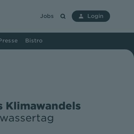
Jobs
Login
Presse
Bistro
s Klimawandels
wassertag