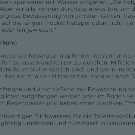
müssen sparsamer mit Wasser umgehen. „Die Fol
Aber wir alle können durchaus etwas tun, um 
„Sorglose Bewässerung von privaten Gärten, Ra
k auf die langen Trockenheitsperioden nicht me
eder hingewiesen.“
irkung
weise die Reparatur tropfender Wasserhähne,
ufen zu lassen und kürzer zu duschen. Hilfreic
dem Baumarkt erhältlich sind. Und wenn im Ga
e dies nicht in der Mittagshitze, sondern nac
efangen und anschließend zur Bewässerung gen
lichst aufgefangen werden oder im Boden versi
n Regenwasser und haben einen positiven Effe
chwertigen Trinkwassers für die Toilettenspülu
ngfristig umdenken und zumindest in Neubaute