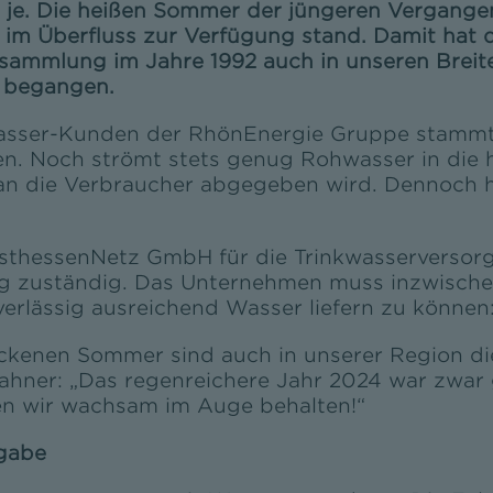
 je. Die heißen Sommer der jüngeren Vergangen
 im Überfluss zur Verfügung stand. Damit hat d
sammlung im Jahre 1992 auch in unseren Brei
t begangen.
asser-Kunden der RhönEnergie Gruppe stammt 
n. Noch strömt stets genug Rohwasser in die
 an die Verbraucher abgegeben wird. Dennoch h
OsthessenNetz GmbH für die Trinkwasserversorg
g zuständig. Das Unternehmen muss inzwisch
rlässig ausreichend Wasser liefern zu können
ockenen Sommer sind auch in unserer Region d
Hahner: „Das regenreichere Jahr 2024 war zwar
en wir wachsam im Auge behalten!“
gabe