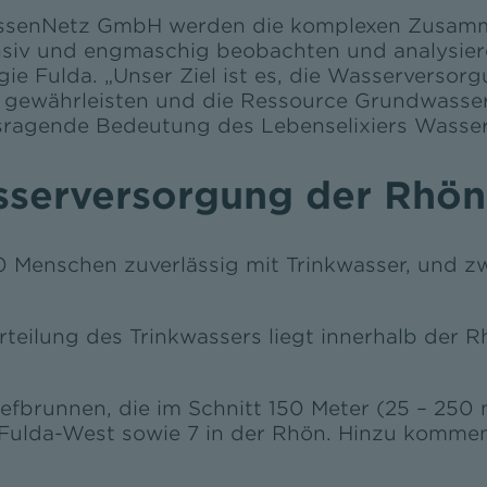
hessenNetz GmbH werden die komplexen Zusam
siv und engmaschig beobachten und analysiere
e Fulda. „Unser Ziel ist es, die Wasserversor
ewährleisten und die Ressource Grundwasser n
sragende Bedeutung des Lebenselixiers Wasser
asserversorgung der Rhö
Menschen zuverlässig mit Trinkwasser, und zwa
rteilung des Trinkwassers liegt innerhalb der
fbrunnen, die im Schnitt 150 Meter (25 – 250 m
 Fulda-West sowie 7 in der Rhön. Hinzu kommen