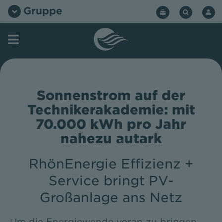
Zum
Gruppe
Inhalt
springen
Sonnenstrom auf der
Technikerakademie: mit
70.000 kWh pro Jahr
nahezu autark
RhönEnergie Effizienz +
Service bringt PV-
Großanlage ans Netz
Um die Energiewende voran zu bringen,