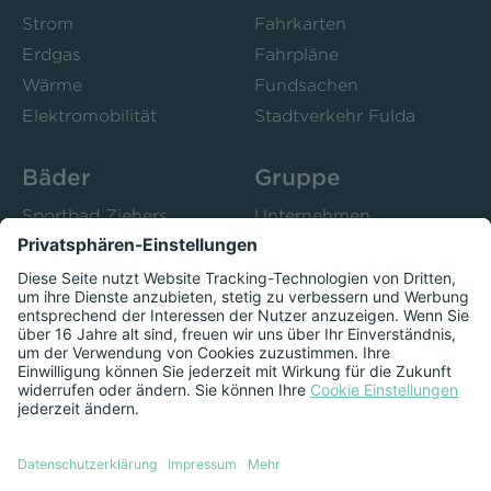
Strom
Fahrkarten
Erdgas
Fahrpläne
Wärme
Fundsachen
Elektromobilität
Stadtverkehr Fulda
Bäder
Gruppe
Sportbad Ziehers
Unternehmen
Freibad Rosenau
Bistro 52
Stadtbad Esperanto
Presse
Kurse
Herzschlag
Datenschutzeinstellungen anzeigen
Impressum
Datenschutz
Newsletter