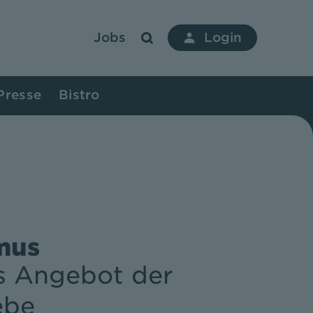
Jobs
Login
Presse
Bistro
mus
s Angebot der
ebe