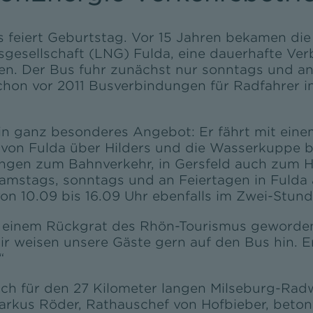
iert Geburtstag. Vor 15 Jahren bekamen die
gesellschaft (LNG) Fulda, eine dauerhafte Ver
n. Der Bus fuhr zunächst nur sonntags und an F
hon vor 2011 Busverbindungen für Radfahrer i
in ganz besonderes Angebot: Er fährt mit ein
on Fulda über Hilders und die Wasserkuppe bis
ungen zum Bahnverkehr, in Gersfeld auch zum
amstags, sonntags und an Feiertagen in Fulda 
 von 10.09 bis 16.09 Uhr ebenfalls im Zwei-Stu
u einem Rückgrat des Rhön-Tourismus geworden
 weisen unsere Gäste gern auf den Bus hin. Er 
“
ch für den 27 Kilometer langen Milseburg-Rad
Markus Röder, Rathauschef von Hofbieber, beton