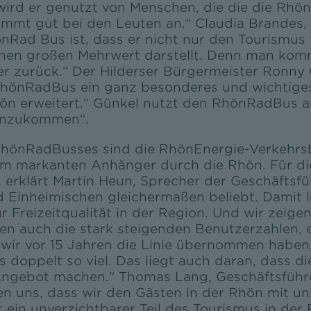
 wird er genutzt von Menschen, die die die Rhön 
ommt gut bei den Leuten an.“ Claudia Brandes,
Rad Bus ist, dass er nicht nur den Tourismus f
inen großen Mehrwert darstellt. Denn man kom
r zurück.“ Der Hilderser Bürgermeister Ronny G
RhönRadBus ein ganz besonderes und wichtiges 
hön erweitert.“ Günkel nutzt den RhönRadBus a
ranzukommen“.
RhönRadBusses sind die RhönEnergie-Verkehrsb
em markanten Anhänger durch die Rhön. Für di
 erklärt Martin Heun, Sprecher der Geschäfts
 Einheimischen gleichermaßen beliebt. Damit l
 Freizeitqualität in der Region. Und wir zeigen
en auch die stark steigenden Benutzerzahlen,
s wir vor 15 Jahren die Linie übernommen habe
s doppelt so viel. Das liegt auch daran, dass 
 Angebot machen.“ Thomas Lang, Geschäftsführ
uen uns, dass wir den Gästen in der Rhön mit u
ein unverzichtbarer Teil des Tourismus in der