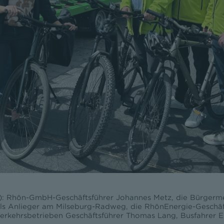
): Rhön-GmbH-Geschäftsführer Johannes Metz, die Bürgerme
 als Anlieger am Milseburg-Radweg, die RhönEnergie-Geschäf
rkehrsbetrieben Geschäftsführer Thomas Lang, Busfahrer Eug