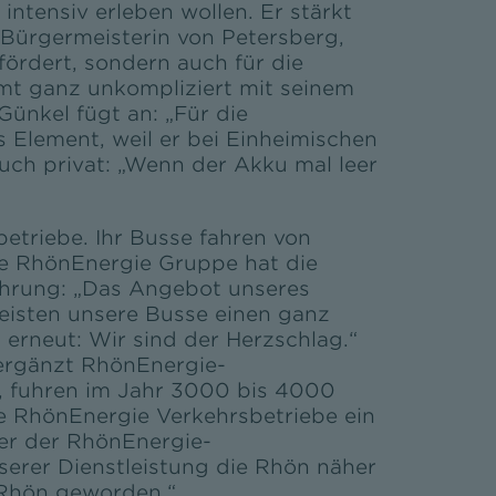
intensiv erleben wollen. Er stärkt
 Bürgermeisterin von Petersberg,
ördert, sondern auch für die
mt ganz unkompliziert mit seinem
ünkel fügt an: „Für die
Element, weil er bei Einheimischen
uch privat: „Wenn der Akku mal leer
etriebe. Ihr Busse fahren von
e RhönEnergie Gruppe hat die
führung: „Das Angebot unseres
eisten unsere Busse einen ganz
 erneut: Wir sind der Herzschlag.“
 ergänzt RhönEnergie-
n, fuhren im Jahr 3000 bis 4000
die RhönEnergie Verkehrsbetriebe ein
er der RhönEnergie-
nserer Dienstleistung die Rhön näher
 Rhön geworden.“