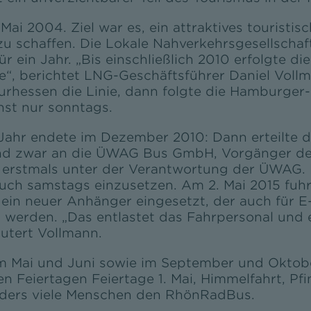
ai 2004. Ziel war es, ein attraktives touristi
 schaffen. Die Lokale Nahverkehrsgesellschaft
r ein Jahr. „Bis einschließlich 2010 erfolgte di
“, berichtet LNG-Geschäftsführer Daniel Vollma
rhessen die Linie, dann folgte die Hamburge
hst nur sonntags.
 Jahr endete im Dezember 2010: Dann erteilte 
d zwar an die ÜWAG Bus GmbH, Vorgänger der
erstmals unter der Verantwortung der ÜWAG. Di
auch samstags einzusetzen. Am 2. Mai 2015 fu
 ein neuer Anhänger eingesetzt, der auch für E
 werden. „Das entlastet das Fahrpersonal und e
äutert Vollmann.
m Mai und Juni sowie im September und Oktober
en Feiertagen Feiertage 1. Mai, Himmelfahrt, P
nders viele Menschen den RhönRadBus.