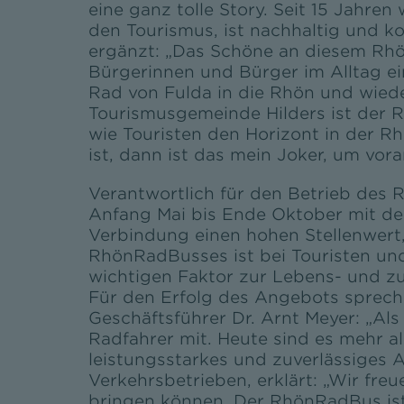
eine ganz tolle Story. Seit 15 Jahren
den Tourismus, ist nachhaltig und k
ergänzt: „Das Schöne an diesem Rhön
Bürgerinnen und Bürger im Alltag e
Rad von Fulda in die Rhön und wiede
Tourismusgemeinde Hilders ist der 
wie Touristen den Horizont in der R
ist, dann ist das mein Joker, um vo
Verantwortlich für den Betrieb des 
Anfang Mai bis Ende Oktober mit d
Verbindung einen hohen Stellenwert,
RhönRadBusses ist bei Touristen und
wichtigen Faktor zur Lebens- und zur
Für den Erfolg des Angebots sprech
Geschäftsführer Dr. Arnt Meyer: „Al
Radfahrer mit. Heute sind es mehr al
leistungsstarkes und zuverlässiges
Verkehrsbetrieben, erklärt: „Wir fre
bringen können. Der RhönRadBus ist 