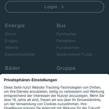
Login
Energie
Bus
Strom
Fahrkarten
Erdgas
Fahrpläne
Wärme
Fundsachen
Elektromobilität
Stadtverkehr Fulda
Bäder
Gruppe
Sportbad Ziehers
Unternehmen
Freibad Rosenau
Bistro 52
Stadtbad Esperanto
Presse
Kurse
Herzschlag
Datenschutzeinstellungen anzeigen