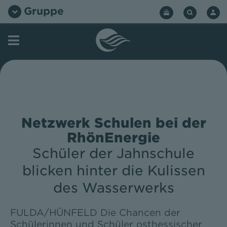
Zum
Gruppe
Inhalt
springen
Netzwerk Schulen bei der
RhönEnergie
Schüler der Jahnschule
blicken hinter die Kulissen
des Wasserwerks
FULDA/HÜNFELD Die Chancen der
Schülerinnen und Schüler osthessischer