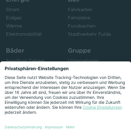
Strom
Fahrkarten
Erdgas
Fahrpläne
Wärme
Fundsachen
Elektromobilität
Stadtverkehr Fulda
Bäder
Gruppe
Sportbad Ziehers
Unternehmen
Freibad Rosenau
Bistro 52
Stadtbad Esperanto
Presse
Kurse
Herzschlag
Datenschutzeinstellungen anzeigen
Impressum
Datenschutz
Newsletter