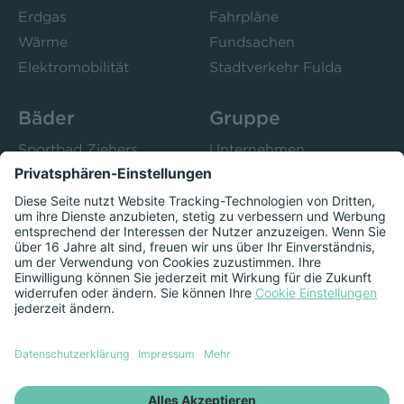
Erdgas
Fahrpläne
Wärme
Fundsachen
Elektromobilität
Stadtverkehr Fulda
Bäder
Gruppe
Sportbad Ziehers
Unternehmen
Freibad Rosenau
Bistro 52
Stadtbad Esperanto
Presse
Kurse
Herzschlag
Datenschutzeinstellungen anzeigen
Impressum
Datenschutz
Newsletter
Vertrag kündigen