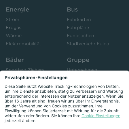
Energie
Bus
Strom
Fahrkarten
Erdgas
Fahrpläne
Wärme
Fundsachen
Elektromobilität
Stadtverkehr Fulda
Bäder
Gruppe
Sportbad Ziehers
Unternehmen
Freibad Rosenau
Bistro 52
Stadtbad Esperanto
Presse
Kurse
Herzschlag
Datenschutzeinstellungen anzeigen