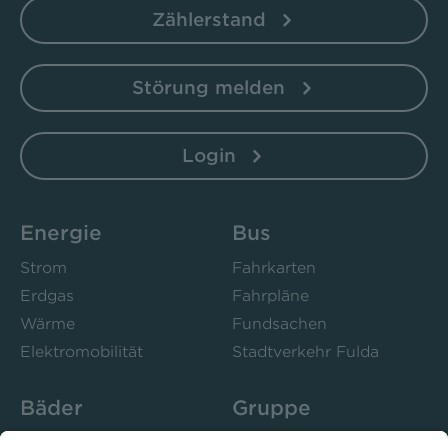
Zählerstand
Störung melden
Login
Energie
Bus
Strom
Fahrkarten
Erdgas
Fahrpläne
Wärme
Fundsachen
Elektromobilität
Stadtverkehr Fulda
Bäder
Gruppe
Sportbad Ziehers
Unternehmen