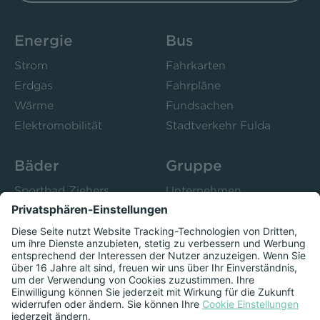
Energie
Bus
Strom
Fahrkarten
Erdgas
Fahrpläne
Wärme
Fundsachen
Elektromobilität
Stadtverkehr Fulda
Bäder
Gruppe
Sportbad Ziehers
Unternehmen
Freibad Rosenau
Bistro 52
Stadtbad Esperanto
Presse
Kurse
Herzschlag
Datenschutzeinstellungen anzeigen