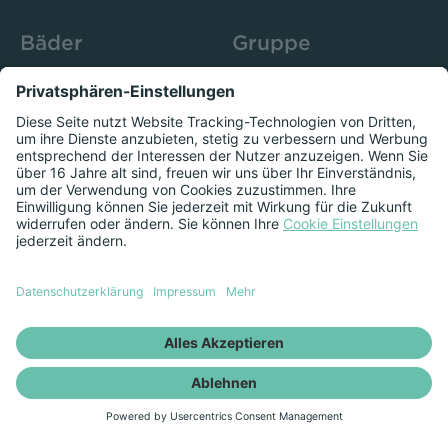
Bäder
Gruppe
Sportbad Ziehers
Unternehmen
Freibad Rosenau
Bistro 52
Stadtbad Esperanto
Presse
Kurse
Herzschlag
Datenschutzeinstellungen anzeigen
Impressum
Datenschutz
Newsletter
Vertrag kündigen
Vertrag widerrufen
© RhönEnergie Gruppe