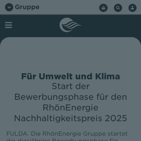
Zum
Gruppe
Inhalt
springen
Für Umwelt und Klima
Start der
Bewerbungsphase für den
RhönEnergie
Nachhaltigkeitspreis 2025
FULDA. Die RhönEnergie Gruppe startet
die diesjährige Bewerbungsphase für