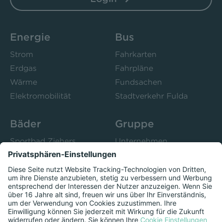
Energie
Bus
Strom
Fahrkarten
Erdgas
Fahrpläne
Wärme
Fundsachen
Elektromobilität
Stadtverkehr Fulda
Bäder
Gruppe
Sportbad Ziehers
Unternehmen
Freibad Rosenau
Bistro 52
Stadtbad Esperanto
Presse
Kurse
Herzschlag
Datenschutzeinstellungen anzeigen