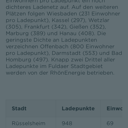
Einwohnern pro Ladepunkt ein noch
dichteres Ladenetz auf. Auf den weiteren
Plätzen folgen Wiesbaden (231 Einwohner
pro Ladepunkt), Kassel (297), Wetzlar
(305), Frankfurt (342), Gießen (352),
Marburg (389) und Hanau (408). Die
geringste Dichte an Ladepunkten
verzeichnen Offenbach (800 Einwohner
pro Ladepunkt), Darmstadt (553) und Bad
Homburg (497). Knapp zwei Drittel aller
Ladepunkte im Fuldaer Stadtgebiet
werden von der RhönEnergie betrieben.
Stadt
Ladepunkte
Einwohn
Rüsselsheim
948
69