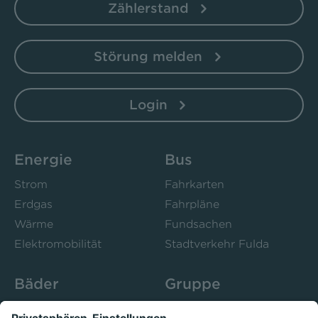
Zählerstand
Störung melden
Login
Energie
Bus
Strom
Fahrkarten
Erdgas
Fahrpläne
Wärme
Fundsachen
Elektromobilität
Stadtverkehr Fulda
Bäder
Gruppe
Sportbad Ziehers
Unternehmen