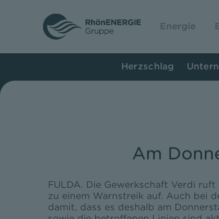
Zum
Inhalt
Energie
springen
Herzschlag
Unter
Am Donner
FULDA. Die Gewerkschaft Verdi ruft d
zu einem Warnstreik auf. Auch bei 
damit, dass es deshalb am Donnerst
sowie die betroffenen Linien sind ak