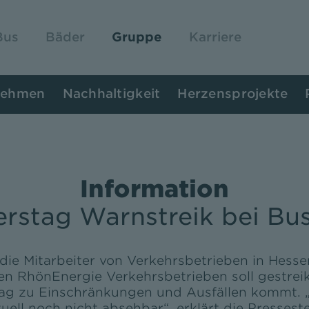
Bus
Bäder
Gruppe
Karriere
nehmen
Nachhaltigkeit
Herzensprojekte
Information
stag Warnstreik bei Bu
ie Mitarbeiter von Verkehrsbetrieben in Hessen
den RhönEnergie Verkehrsbetrieben soll gestre
ag zu Einschränkungen und Ausfällen kommt. „
tuell noch nicht absehbar“, erklärt die Presses