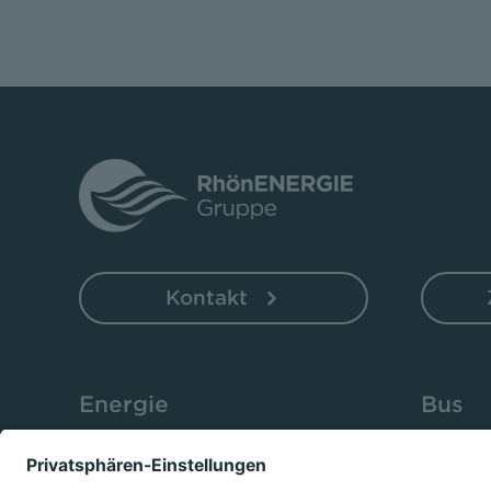
Kontakt
Energie
Bus
Strom
Fahrkar
Erdgas
Fahrplä