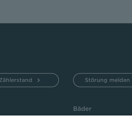
Zählerstand
Störung melden
Bäder
ten
Sportbad Ziehers
ne
Freibad Rosenau