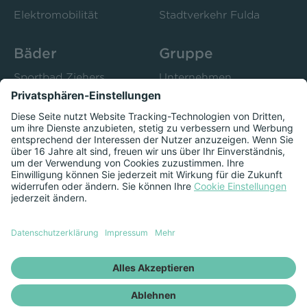
Elektromobilität
Stadtverkehr Fulda
Bäder
Gruppe
Sportbad Ziehers
Unternehmen
Freibad Rosenau
Bistro 52
Stadtbad Esperanto
Presse
Kurse
Herzschlag
Datenschutzeinstellungen anzeigen
Impressum
Datenschutz
Newsletter
Vertrag kündigen
Vertrag widerrufen