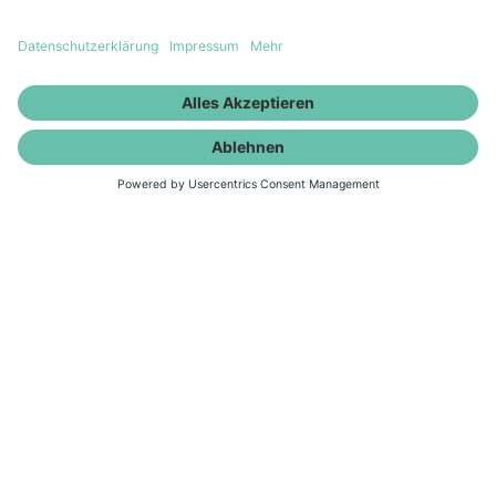
Prozessanalyse
(m/w/d)
Die Ausbildung mit guten
Übernahmechancen startet mit einer
mehrtägigen Einführungsveranstaltung.
Dort lernst du deine „Mitstreiter“,
Ausbildungspaten und Ausbilde rkennen
und erhältst einen spannenden Einblick in
unsere verschiedenen
Unternehmensstandorte. Du durchläufst
bei deiner Ausbildung verschiedene
Bereiche und erlernst die erforderlichen
Grundlagen unter der Anleitung eines
erfahrenen Ausbilders.
Du erfährst als Fachinformatiker in der
Fachrichtung Daten- und Prozessanalyse
alles über datenbasierte Lösungen für
digitale Geschäftsprozesse und deren
Optimierung. Du bist für die Analyse von