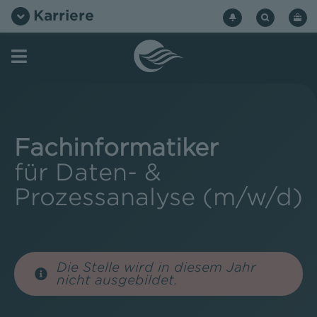
Zum
Karriere
Inhalt
springen
Fachinformatiker
für Daten- &
Prozessanalyse (m/w/d)
Die Stelle wird in diesem Jahr
nicht ausgebildet.