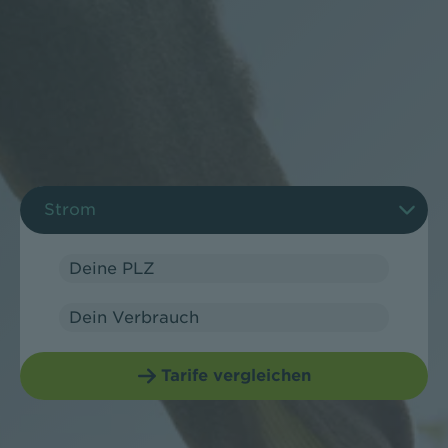
Tarifrechner - Auswahl
Strom
Deine PLZ
Dein Verbrauch
Verbrauch NT
Tarife vergleichen