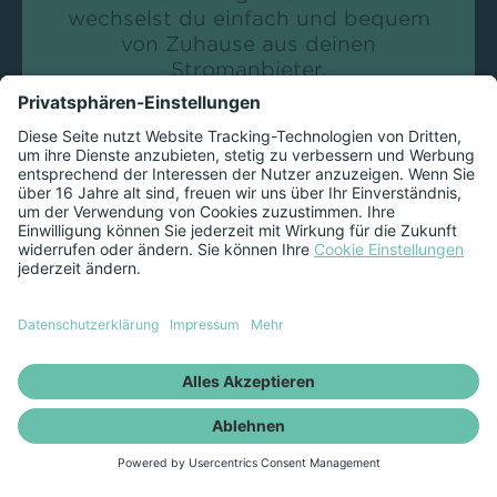
wechselst du einfach und bequem
von Zuhause aus deinen
Stromanbieter.
Willkommen bei der
RhönEnergie Fulda
Wir kündigen deinen alten
Versorger. Deine
Stromversorgung bleibt
selbstverständlich ohne