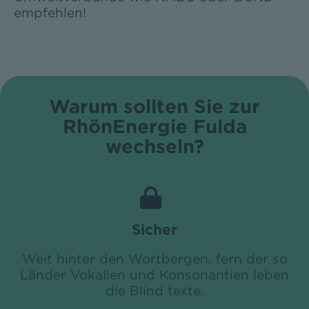
empfehlen!
Warum sollten Sie zur
RhönEnergie Fulda
wechseln?
Sicher
Weit hinter den Wortbergen, fern der so
Länder Vokalien und Konsonantien leben
die Blind texte.